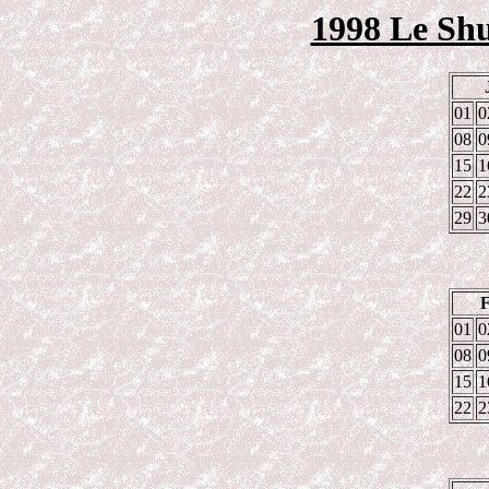
1998 Le Shu
01
0
08
0
15
1
22
2
29
3
01
0
08
0
15
1
22
2