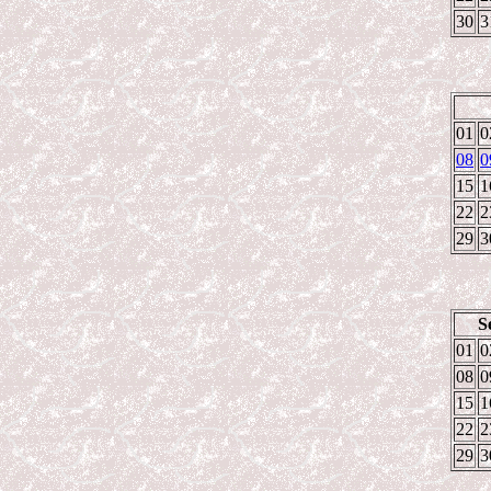
30
3
01
0
08
0
15
1
22
2
29
3
S
01
0
08
0
15
1
22
2
29
3