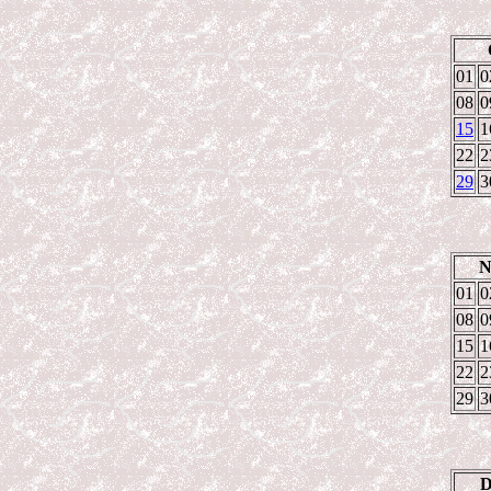
01
0
08
0
15
1
22
2
29
3
N
01
0
08
0
15
1
22
2
29
3
D