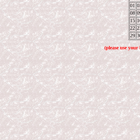
01
0
08
0
15
1
22
2
29
3
(please use your